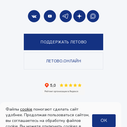
ПОДДЕРЖАТЬ ЛЕТОВО
ЛЕТОВО.ОНЛАЙН
© Школа «ЛЕТОВО», 2026. Все права защищены.
Файлы
cookie
помогают сделать сайт
Политика конфиденциальности
и
пользовательское соглашение
.
Согласие на получение рекламы
удобнее. Продолжая пользоваться сайтом,
ОК
вы соглашаетесь на обработку файлов
Дизайн
cookie. Вы можете отключить cookies в