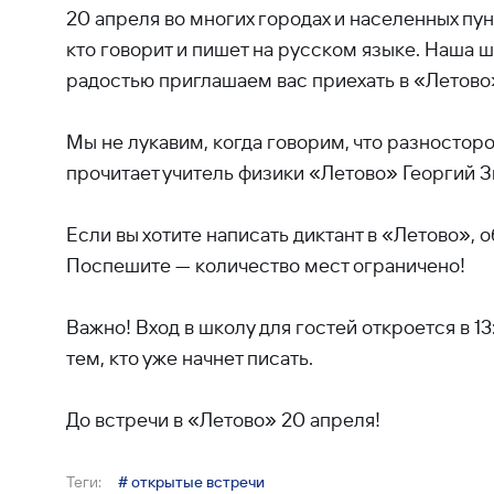
20 апреля во многих городах и населенных пу
кто говорит и пишет на русском языке. Наша 
радостью приглашаем вас приехать в «Летово»
Мы не лукавим, когда говорим, что разносторо
прочитает учитель физики «Летово» Георгий З
Если вы хотите написать диктант в «Летово», 
Поспешите — количество мест ограничено!
Важно! Вход в школу для гостей откроется в 13
тем, кто уже начнет писать.
До встречи в «Летово» 20 апреля!
Теги:
# открытые встречи