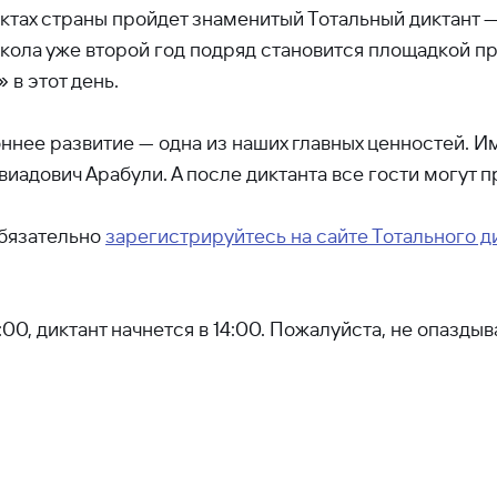
нктах страны пройдет знаменитый Тотальный диктант 
школа уже второй год подряд становится площадкой пр
 в этот день.
ннее развитие — одна из наших главных ценностей. Им
виадович Арабули. А после диктанта все гости могут 
обязательно
зарегистрируйтесь на сайте Тотального 
:00, диктант начнется в 14:00. Пожалуйста, не опазды