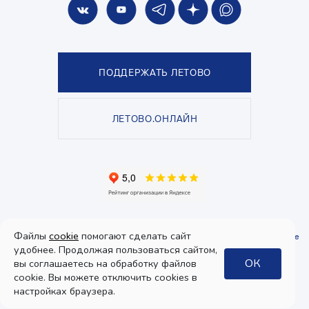
ПОДДЕРЖАТЬ ЛЕТОВО
ЛЕТОВО.ОНЛАЙН
© Школа «ЛЕТОВО», 2026. Все права защищены.
Файлы
cookie
помогают сделать сайт
Политика конфиденциальности
и
пользовательское соглашение
.
Согласие
на получение рекламы
удобнее. Продолжая пользоваться сайтом,
ОК
вы соглашаетесь на обработку файлов
Дизайн
cookie. Вы можете отключить cookies в
интерфейса:
настройках браузера.