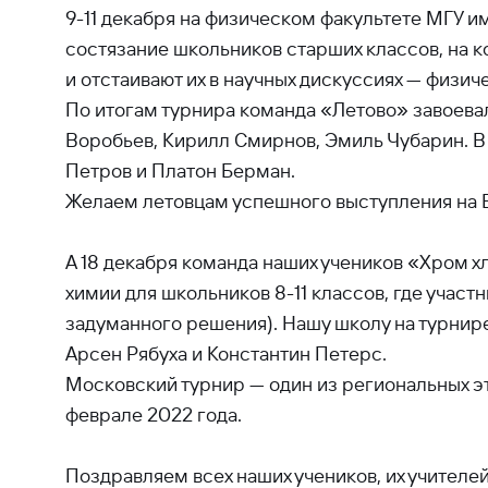
9-11 декабря на физическом факультете МГУ 
состязание школьников старших классов, на 
и отстаивают их в научных дискуссиях — физиче
По итогам турнира команда «Летово» завоевал
Воробьев, Кирилл Смирнов, Эмиль Чубарин. В
Петров и Платон Берман.
Желаем летовцам успешного выступления на В
А 18 декабря команда наших учеников «Хром 
химии для школьников 8-11 классов, где участ
задуманного решения). Нашу школу на турнир
Арсен Рябуха и Константин Петерс.
Московский турнир — один из региональных э
феврале 2022 года.
Поздравляем всех наших учеников, их учителей