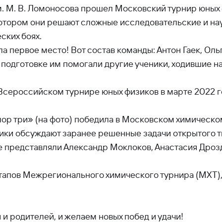
им. М. В. Ломоносова прошел Московский турнир юных
котором они решают сложные исследовательские и н
ских боях.
а первое место! Вот состав команды: Антон Гаек, Ол
 подготовке им помогали другие ученики, ходившие 
сероссийском турнире юных физиков в марте 2022 г
хлор три» (на фото) победила в Московском химическ
ники обсуждают заранее решенные задачи открытого т
е представляли Александр Моклоков, Анастасия Дрозд
тапов Межрегионального химического турнира (МХТ),
 и родителей, и желаем новых побед и удачи!