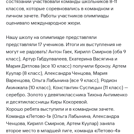
состязании участвовали команды школьников 8-11
классов, которые соревновались в командном и
личном зачете. Работы участников олимпиады
оценивало международное жюри.
Нашу школу на олимпиаде представляли
представляли 17 учеников. Итоги их выступления не
могут не радовать! Антон Гаек, Кирилл Смирнов (оба 9
класс), Артур Габдулвалеев, Екатерина Васягина и
Мария Дятлова (все 10 класс) получили бронзу. Артем
Куулар (8 класс), Александра Ченцова, Мария
Варенцова, Ольга Лабынина (все 9 класс), Родион
Акинжала (10 класс), Константин Суспицын (11 класс) —
серебро. Золото у девятиклассника Тихона Антименко
и десятиклассницы Киры Кокоревой.
Хорошо ребята выступили и в командном зачете.
Команда «Летово-1» (Ольга Лабынина, Александра
Ченцова, Кирилл Смирнов, Артем Куулар) заняла
второе место в младшей лиге, команда «Летово-4»