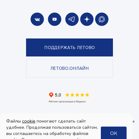
ПОДДЕРЖАТЬ ЛЕТОВО
ЛЕТОВО.ОНЛАЙН
© Школа «ЛЕТОВО», 2026. Все права защищены.
Файлы
cookie
помогают сделать сайт
Политика конфиденциальности
и
пользовательское соглашение
.
Согласие
на получение рекламы
удобнее. Продолжая пользоваться сайтом,
ОК
вы соглашаетесь на обработку файлов
Дизайн