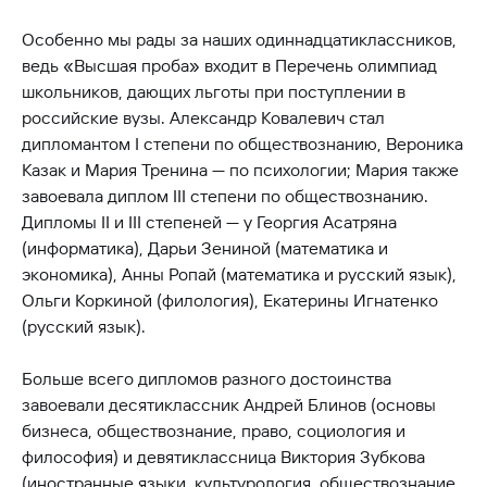
Особенно мы рады за наших одиннадцатиклассников,
ведь «Высшая проба» входит в Перечень олимпиад
школьников, дающих льготы при поступлении в
российские вузы. Александр Ковалевич стал
дипломантом I степени по обществознанию, Вероника
Казак и Мария Тренина — по психологии; Мария также
завоевала диплом III степени по обществознанию.
Дипломы II и III степеней — у Георгия Асатряна
(информатика), Дарьи Зениной (математика и
экономика), Анны Ропай (математика и русский язык),
Ольги Коркиной (филология), Екатерины Игнатенко
(русский язык).
Больше всего дипломов разного достоинства
завоевали десятиклассник Андрей Блинов (основы
бизнеса, обществознание, право, социология и
философия) и девятиклассница Виктория Зубкова
(иностранные языки, культурология, обществознание