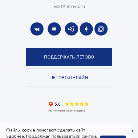
ask@letovo.ru
ПОДДЕРЖАТЬ ЛЕТОВО
ЛЕТОВО.ОНЛАЙН
© Школа «ЛЕТОВО», 2026. Все права защищены.
Файлы
cookie
помогают сделать сайт
Политика конфиденциальности
и
пользовательское соглашение
.
Согласие
на получение рекламы
удобнее. Продолжая пользоваться сайтом,