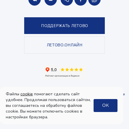
ПОДДЕРЖАТЬ ЛЕТОВО
ЛЕТОВО.ОНЛАЙН
© Школа «ЛЕТОВО», 2026. Все права защищены.
Файлы
cookie
помогают сделать сайт
Политика конфиденциальности
и
пользовательское соглашение
.
Согласие
на получение рекламы
удобнее. Продолжая пользоваться сайтом,
ОК
вы соглашаетесь на обработку файлов
Дизайн
cookie. Вы можете отключить cookies в
интерфейса:
настройках браузера.