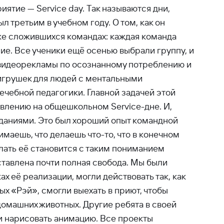
тие — Service day. Так называются дни,
 третьим в учебном году. О том, как он
уже сложившихся командах: каждая команда
ие. Все ученики ещё осенью выбрали группу, и
й видеорекламы по осознанному потреблению и
игрушек для людей с ментальными
чебной педагогики. Главной задачей этой
авлению на общешкольном Service-дне. И,
 зданиями. Это был хороший опыт командной
маешь, что делаешь что-то, что в конечном
елать её становится с таким пониманием
оставлена почти полная свобода. Мы были
х её реализации, могли действовать так, как
х «Рэй», смогли выехать в приют, чтобы
 домашних животных. Другие ребята в своей
и нарисовать анимацию. Все проекты