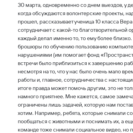
30 марта, одновременно со днем выездов, у д
когда обсуждаются волонтерские проекты, над 
прошел, рассказывает ученица 10 класса Вера
сотрудничает с какой-то благотворительной о
каждый делал именно то, то ему более близко
брошюры по обучению пользованию компьютер
нарушениями (им помогает фонд «Пространств
встречи было приблизиться к завершению рабо
несмотря на то, что у нас было очень мало вр
работы и, главное, сотрудничества с настоящ
итоге правда может помочь другим, это не тол
намного приятнее. Мне кажется, самое замечат
ограничены лишь задачей, которую нам постави
хотим. Например, ребята, которые снимали со
пообщаться с животными и поснимать их, а ещё
команде тоже снимали социальное видео, но 