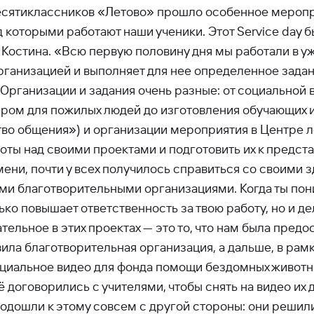
есятиклассников «Летово» прошло особенное мероприя
которыми работают наши ученики. Этот Service day был
 Костина. «Всю первую половину дня мы работали в 
рганизацией и выполняет для нее определенное задан
. Организации и задания очень разные: от социально
ом для пожилых людей до изготовления обучающих 
о общения») и организации мероприятия в Центре ле
ты над своими проектами и подготовить их к предст
емени, почти у всех получилось справиться со своими
ими благотворительными организациями. Когда ты пони
ько повышает ответственность за твою работу, но и д
ельное в этих проектах — это то, что нам была пред
ла благотворительная организация, а дальше, в рамка
циальное видео для фонда помощи бездомных животны
 договорились с учителями, чтобы снять на видео их
подошли к этому совсем с другой стороны: они решил