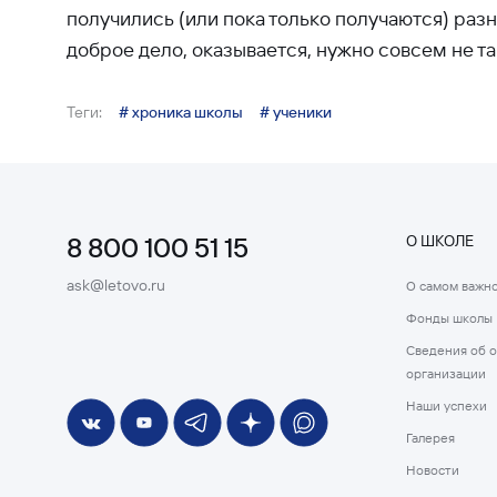
получились (или пока только получаются) разн
доброе дело, оказывается, нужно совсем не та
Теги:
# хроника школы
# ученики
8 800 100 51 15
О ШКОЛЕ
ask@letovo.ru
О самом важн
Фонды школы
Сведения об 
организации
Наши успехи
Галерея
Новости