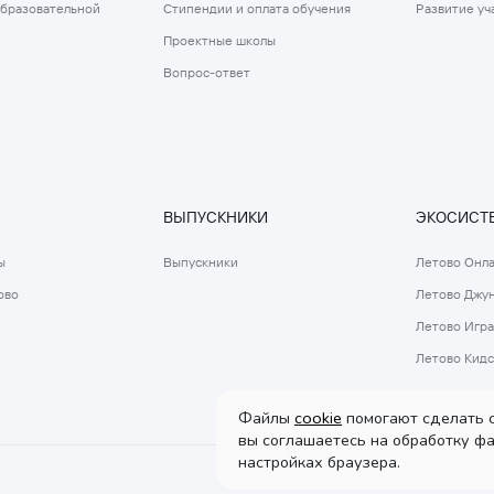
образовательной
Стипендии и оплата обучения
Развитие уч
Проектные школы
Вопрос-ответ
ВЫПУСКНИКИ
ЭКОСИСТЕ
ы
Выпускники
Летово Онл
ово
Летово Джу
Летово Игра
Летово Кидс
Файлы
cookie
помогают сделать с
вы соглашаетесь на обработку фа
настройках браузера.