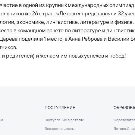
 участие в одной из крупных международных олимпиад
льников из 26 стран. «Летово» представляли 32 учени
огии, экономике, лингвистике, литературе и физике.
сто в командном зачете по литературе и лингвистике,
арева поделили 1 место, а Анна Реброва и Василий Бе
тников.
й и родителей) и желаем им новых успехов и побед!
ПОСТУПЛЕНИЕ
ОБРАЗОВ
ом
Поступление в деталях
Образовател
Январские школы
Летово.Онл