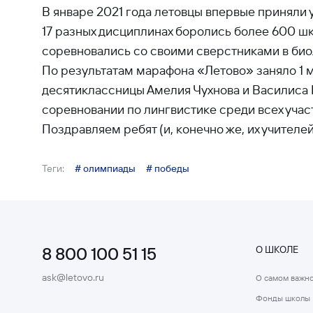
В январе 2021 года летовцы впервые приняли
17 разных дисциплинах боролись более 600 шко
соревновались со своими сверстниками в биол
По результатам марафона «Летово» заняло 1 ме
десятиклассницы Амелия Чухнова и Василиса Ц
соревновании по лингвистике среди всех учас
Поздравляем ребят (и, конечно же, их учителе
Теги:
# олимпиады
# победы
8 800 100 51 15
О ШКОЛЕ
ask@letovo.ru
О самом важн
Фонды школы