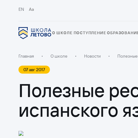
EN
Aa
О ШКОЛЕ
ПОСТУПЛЕНИЕ
ОБРАЗОВАНИ
Главная
•
О школе
•
Новости
•
Полезные 
07 авг 2017
Полезные рес
испанского я