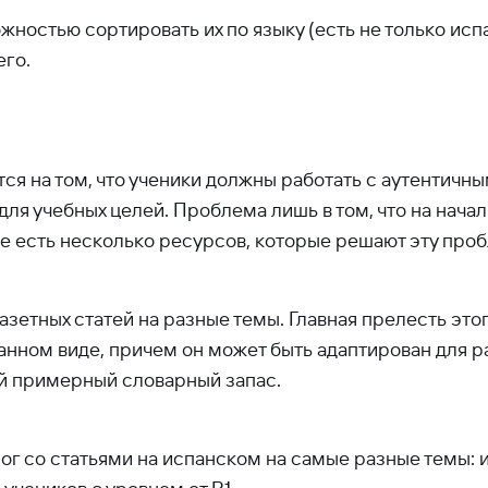
ожностью сортировать их по языку (есть не только исп
его.
ся на том, что ученики должны работать с аутентичны
ля учебных целей. Проблема лишь в том, что на нача
е есть несколько ресурсов, которые решают эту проб
азетных статей на разные темы. Главная прелесть этог
анном виде, причем он может быть адаптирован для раз
ой примерный словарный запас.
блог со статьями на испанском на самые разные темы: 