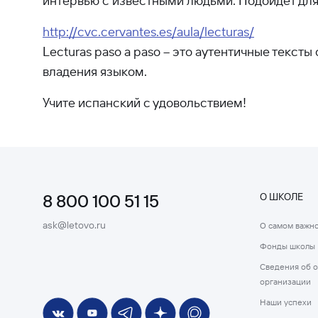
интервью с известными людьми. Подойдет для 
http://cvc.cervantes.es/aula/lecturas/
Lecturas paso a paso – это аутентичные текс
владения языком.
Учите испанский с удовольствием!
8 800 100 51 15
О ШКОЛЕ
ask@letovo.ru
О самом важн
Фонды школы
Сведения об 
организации
Наши успехи