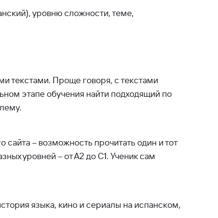
анский), уровню сложности, теме,
ми текстами. Проще говоря, с текстами
льном этапе обучения найти подходящий по
лему.
о сайта – возможность прочитать один и тот
ных уровней – от А2 до C1. Ученик сам
история языка, кино и сериалы на испанском,