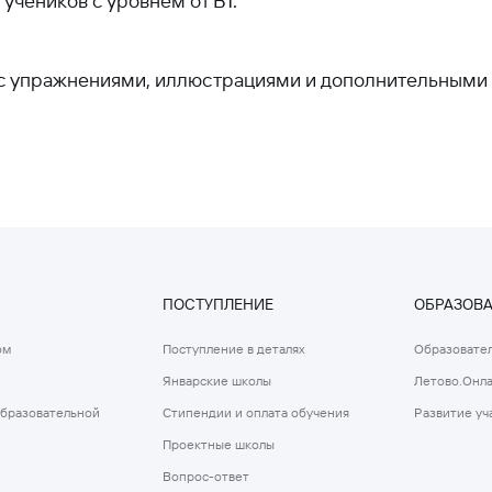
учеников с уровнем от B1.
ты с упражнениями, иллюстрациями и дополнительным
ПОСТУПЛЕНИЕ
ОБРАЗОВ
ом
Поступление в деталях
Образовател
Январские школы
Летово.Онл
образовательной
Стипендии и оплата обучения
Развитие уч
Проектные школы
Вопрос-ответ