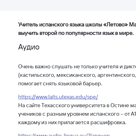
Учитель испанского языка школы «Летово» Ма
выучить второй по популярности язык в мире.
Аудио
Очень важно слушать не только учителя и дикт
(кастильского, мексиканского, аргентинского, 
помогает снять языковой барьер.
https://www.laits.utexas.edu/spe/
На сайте Техасского университета в Остине м
учеников с разным уровнем испанского – от A1
каждому из них прилагается расшифровка.
https://www.audio-lingua.eu/?lang=en