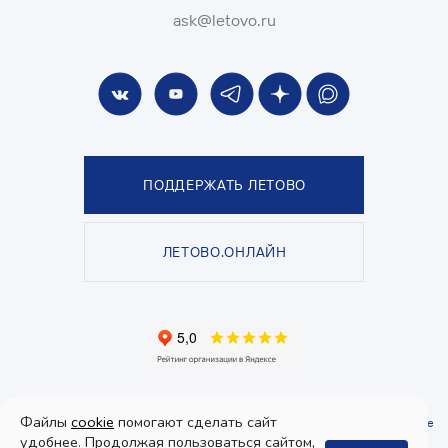
ask@letovo.ru
ПОДДЕРЖАТЬ ЛЕТОВО
ЛЕТОВО.ОНЛАЙН
© Школа «ЛЕТОВО», 2026. Все права защищены.
Файлы
cookie
помогают сделать сайт
Политика конфиденциальности
и
пользовательское соглашение
.
Согласие
на получение рекламы
удобнее. Продолжая пользоваться сайтом,