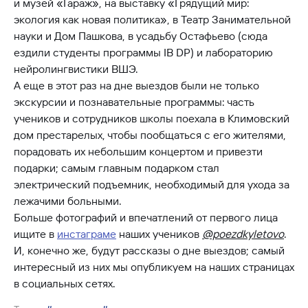
и музей «Гараж», на выставку «Грядущий мир:
экология как новая политика», в Театр Занимательной
науки и Дом Пашкова, в усадьбу Остафьево (сюда
ездили студенты программы IB DP) и лабораторию
нейролингвистики ВШЭ.
А еще в этот раз на дне выездов были не только
экскурсии и познавательные программы: часть
учеников и сотрудников школы поехала в Климовский
дом престарелых, чтобы пообщаться с его жителями,
порадовать их небольшим концертом и привезти
подарки; самым главным подарком стал
электрический подъемник, необходимый для ухода за
лежачими больными.
Больше фотографий и впечатлений от первого лица
ищите в
инстаграме
наших учеников
@poezdkyletovo
.
И, конечно же, будут рассказы о дне выездов; самый
интересный из них мы опубликуем на наших страницах
в социальных сетях.