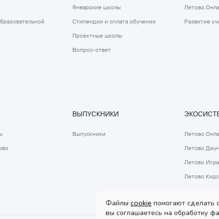
Январские школы
Летово.Онл
образовательной
Стипендии и оплата обучения
Развитие уч
Проектные школы
Вопрос-ответ
ВЫПУСКНИКИ
ЭКОСИСТЕ
ы
Выпускники
Летово Онл
ово
Летово Джу
Летово Игра
Летово Кидс
Файлы
cookie
помогают сделать с
вы соглашаетесь на обработку фа