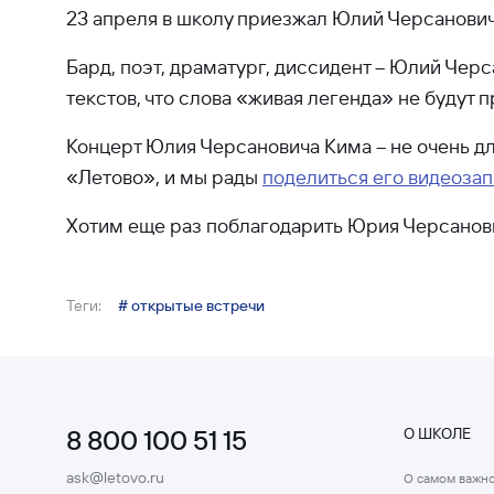
23 апреля в школу приезжал Юлий Черсанович
Бард, поэт, драматург, диссидент – Юлий Чер
текстов, что слова «живая легенда» не будут 
Концерт Юлия Черсановича Кима – не очень д
«Летово», и мы рады
поделиться его видеоза
Хотим еще раз поблагодарить Юрия Черсановича
Теги:
# открытые встречи
8 800 100 51 15
О ШКОЛЕ
ask@letovo.ru
О самом важн