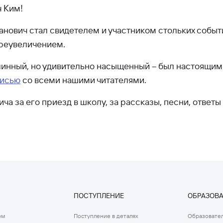
 Ким!
санович стал свидетелем и участником стольких событ
преувеличением.
линный, но удивительно насыщенный – был настоящи
писью
со всеми нашими читателями.
 за его приезд в школу, за рассказы, песни, ответы 
ПОСТУПЛЕНИЕ
ОБРАЗОВ
ом
Поступление в деталях
Образовател