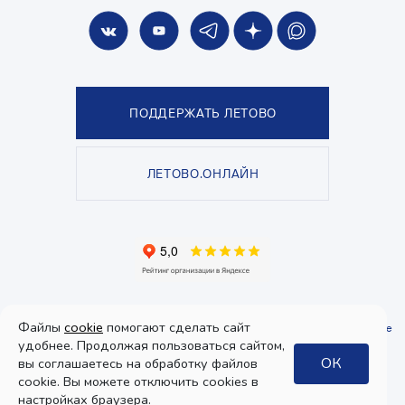
ПОДДЕРЖАТЬ ЛЕТОВО
ЛЕТОВО.ОНЛАЙН
© Школа «ЛЕТОВО», 2026. Все права защищены.
Файлы
cookie
помогают сделать сайт
Политика конфиденциальности
и
пользовательское соглашение
.
Согласие
на получение рекламы
удобнее. Продолжая пользоваться сайтом,
ОК
вы соглашаетесь на обработку файлов
Дизайн
cookie. Вы можете отключить cookies в
интерфейса:
настройках браузера.