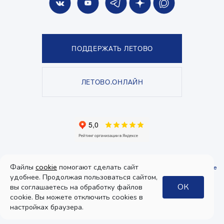
ПОДДЕРЖАТЬ ЛЕТОВО
ЛЕТОВО.ОНЛАЙН
© Школа «ЛЕТОВО», 2026. Все права защищены.
Файлы
cookie
помогают сделать сайт
Политика конфиденциальности
и
пользовательское соглашение
.
Согласие
на получение рекламы
удобнее. Продолжая пользоваться сайтом,
ОК
вы соглашаетесь на обработку файлов
Дизайн
cookie. Вы можете отключить cookies в
интерфейса:
настройках браузера.