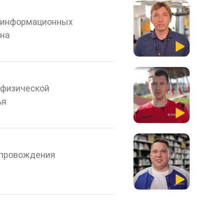
 информационных
йна
 физической
ья
опровождения