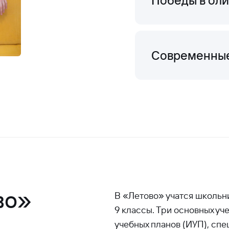
Победы в оли
Современные
во»
В «Летово» учатся школьни
9 классы. Три основных уч
учебных планов (ИУП), сп